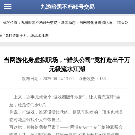
九游暗黑不朽账号交易
你的位置：
九游暗黑不朽账号交易
>
新闻动态
> 当网游化身虚拟职场，“猎头公
司”竟打造出千万元级流水江湖
当网游化身虚拟职场，“猎头公司”竟打造出千万
元级流水江湖
发布日期：2025-06-24 13:00 点击次数：153
一上来，这事儿就像个“游戏圈版华尔街”，让人看完直呼“生
意，还是你们会玩”。
你说，打游戏，谁还没听过代练、组队车队啥的，顶多也就是
临时花点钱找个人带带自己。
可这把，直接给我整严肃了——“网游猎头”？专门给神豪帮会
输送人才，还明码标价，搞出一条流水线上千万元的产业链，