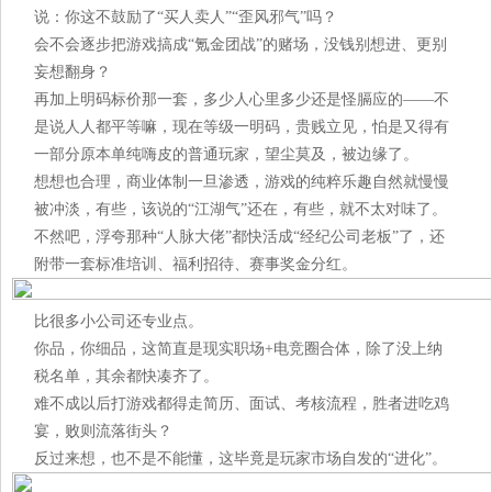
说：你这不鼓励了“买人卖人”“歪风邪气”吗？
会不会逐步把游戏搞成“氪金团战”的赌场，没钱别想进、更别
妄想翻身？
再加上明码标价那一套，多少人心里多少还是怪膈应的——不
是说人人都平等嘛，现在等级一明码，贵贱立见，怕是又得有
一部分原本单纯嗨皮的普通玩家，望尘莫及，被边缘了。
想想也合理，商业体制一旦渗透，游戏的纯粹乐趣自然就慢慢
被冲淡，有些，该说的“江湖气”还在，有些，就不太对味了。
不然吧，浮夸那种“人脉大佬”都快活成“经纪公司老板”了，还
附带一套标准培训、福利招待、赛事奖金分红。
比很多小公司还专业点。
你品，你细品，这简直是现实职场+电竞圈合体，除了没上纳
税名单，其余都快凑齐了。
难不成以后打游戏都得走简历、面试、考核流程，胜者进吃鸡
宴，败则流落街头？
反过来想，也不是不能懂，这毕竟是玩家市场自发的“进化”。