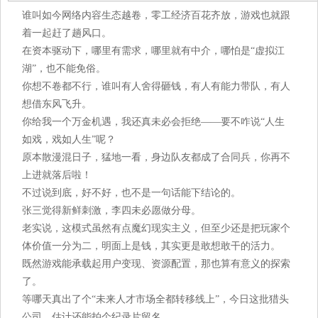
谁叫如今网络内容生态越卷，零工经济百花齐放，游戏也就跟
着一起赶了趟风口。
在资本驱动下，哪里有需求，哪里就有中介，哪怕是“虚拟江
湖”，也不能免俗。
你想不卷都不行，谁叫有人舍得砸钱，有人有能力带队，有人
想借东风飞升。
你给我一个万金机遇，我还真未必会拒绝——要不咋说“人生
如戏，戏如人生”呢？
原本散漫混日子，猛地一看，身边队友都成了合同兵，你再不
上进就落后啦！
不过说到底，好不好，也不是一句话能下结论的。
张三觉得新鲜刺激，李四未必愿做分母。
老实说，这模式虽然有点魔幻现实主义，但至少还是把玩家个
体价值一分为二，明面上是钱，其实更是敢想敢干的活力。
既然游戏能承载起用户变现、资源配置，那也算有意义的探索
了。
等哪天真出了个“未来人才市场全都转移线上”，今日这批猎头
公司，估计还能拍个纪录片留名。