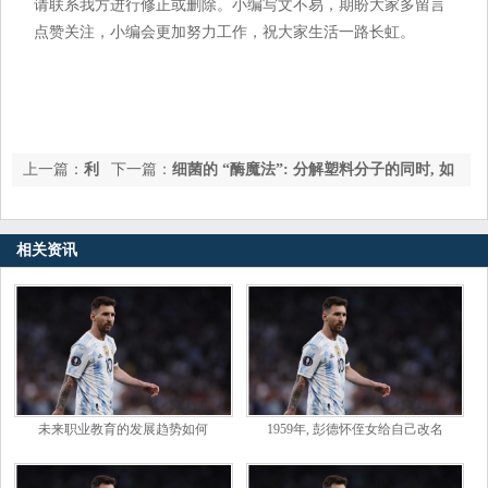
请联系我方进行修正或删除。小编写文不易，期盼大家多留言
点赞关注，小编会更加努力工作，祝大家生活一路长虹。
上一篇：
利
下一篇：
细菌的 “酶魔法”: 分解塑料分子的同时, 如
邦厨具(LBGJ.US)下调IPO拟议交易规模 现计划发行160万股
何构建更强结构?
相关资讯
未来职业教育的发展趋势如何
1959年, 彭德怀侄女给自己改名