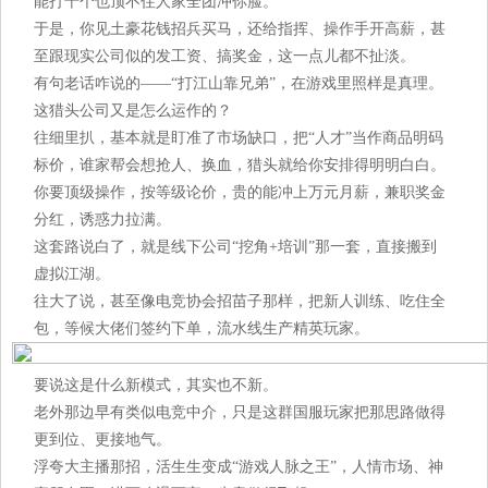
能打十个也顶不住人家全团冲你脸。
于是，你见土豪花钱招兵买马，还给指挥、操作手开高薪，甚
至跟现实公司似的发工资、搞奖金，这一点儿都不扯淡。
有句老话咋说的——“打江山靠兄弟”，在游戏里照样是真理。
这猎头公司又是怎么运作的？
往细里扒，基本就是盯准了市场缺口，把“人才”当作商品明码
标价，谁家帮会想抢人、换血，猎头就给你安排得明明白白。
你要顶级操作，按等级论价，贵的能冲上万元月薪，兼职奖金
分红，诱惑力拉满。
这套路说白了，就是线下公司“挖角+培训”那一套，直接搬到
虚拟江湖。
往大了说，甚至像电竞协会招苗子那样，把新人训练、吃住全
包，等候大佬们签约下单，流水线生产精英玩家。
要说这是什么新模式，其实也不新。
老外那边早有类似电竞中介，只是这群国服玩家把那思路做得
更到位、更接地气。
浮夸大主播那招，活生生变成“游戏人脉之王”，人情市场、神