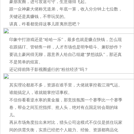
豪朋友圈，进可攻退可守，生意做得飞起。
跟一众神豪大佬称兄道弟，年底一算，收入分分钟上七位数，
关键还是真赚钱，不带玩笑的。
讲真，咋看都觉得这事儿匪夷所思吧？
印象中打游戏还是“哈哈一乐”，最多也就是赚点快钱，怎么现
在跟搞IT、管销售一样，人才市场也是明争暗斗、兼职炒作？
要说土豪闲得无聊，愿意养人给自己组建“梦想战队”，那还真
不是简单的炫富。
还记得前阵子影视圈盛行的“粉丝经济”吗？
其实理论都差不多，资源在谁手里，大佬就掌控着江湖气运。
谁能搞定人，谁就能掌控话事权。
不信你看看逆水寒的黄金服，那竞技氛围一个赛季比一个赛季
卷，帮会之间互挖指挥、抢人头，绝对有点国足转会期的味
儿。
再从市场角度拉出来对比，猎头公司这模式不仅仅是抓住玩家
间的供需失衡，实质已经把个人能力、经验、资源都商品化