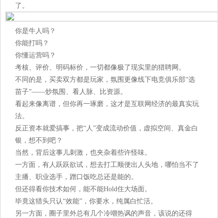
了。
你是牛人吗？
你能打吗？
你懂运营吗？
考核、评价、明码标价，一切都像极了现实里的猎聘网。
不同的是，买卖双方都是玩家，氛围更像线下电竞俱乐部“选
苗子”——炒氛围、看人脉、比资源。
看起来像离谱，但你再一琢磨，这才是互联网经济的最真实玩
法。
反正资本就爱搞事，把“人”变成流动价值，虚拟空间、真金白
银，想不到吧？
当然，背后这事儿刺激，也夹杂着些许怪味。
一方面，有人跃跃欲试，想去打工顺便出人头地，哪怕当不了
主播、职业选手，蹭口饭吃总还是能的。
但还得看你技术如何，能不能Hold住大场面。
毕竟这猎头只认“效能”，你要水，纯属白忙活。
另一方面，圈子里外总有几个冷嘲热讽的声音，该说的还得