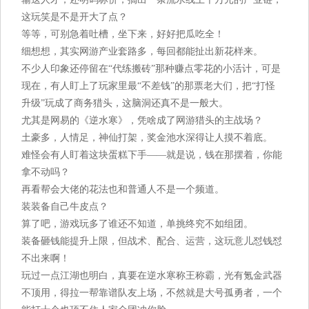
这玩笑是不是开大了点？
等等，可别急着吐槽，坐下来，好好把瓜吃全！
细想想，其实网游产业套路多，每回都能扯出新花样来。
不少人印象还停留在“代练搬砖”那种赚点零花的小活计，可是
现在，有人盯上了玩家里最“不差钱”的那票老大们，把“打怪
升级”玩成了商务猎头，这脑洞还真不是一般大。
尤其是网易的《逆水寒》，凭啥成了网游猎头的主战场？
土豪多，人情足，神仙打架，奖金池水深得让人摸不着底。
难怪会有人盯着这块蛋糕下手——就是说，钱在那摆着，你能
拿不动吗？
再看帮会大佬的花法也和普通人不是一个频道。
装装备自己牛皮点？
算了吧，游戏玩多了谁还不知道，单挑终究不如组团。
装备砸钱能提升上限，但战术、配合、运营，这玩意儿怼钱怼
不出来啊！
玩过一点江湖也明白，真要在逆水寒称王称霸，光有氪金武器
不顶用，得拉一帮靠谱队友上场，不然就是大号孤勇者，一个